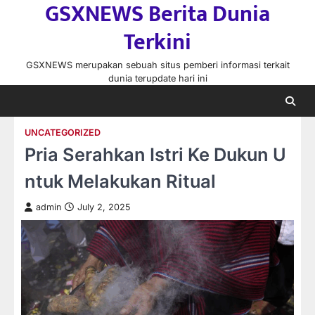
GSXNEWS Berita Dunia
Skip
to
Terkini
content
GSXNEWS merupakan sebuah situs pemberi informasi terkait
dunia terupdate hari ini
UNCATEGORIZED
Pria Serahkan Istri Ke Dukun U
ntuk Melakukan Ritual
admin
July 2, 2025