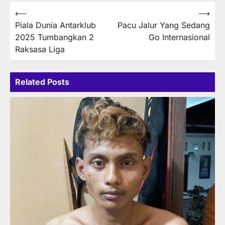
Post
⟵
⟶
Piala Dunia Antarklub
Pacu Jalur Yang Sedang
navigation
2025 Tumbangkan 2
Go Internasional
Raksasa Liga
Related Posts