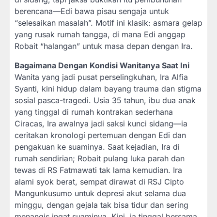
berencana—Edi bawa pisau sengaja untuk
“selesaikan masalah”. Motif ini klasik: asmara gelap
yang rusak rumah tangga, di mana Edi anggap
Robait “halangan” untuk masa depan dengan Ira.
Bagaimana Dengan Kondisi Wanitanya Saat Ini
Wanita yang jadi pusat perselingkuhan, Ira Alfia
Syanti, kini hidup dalam bayang trauma dan stigma
sosial pasca-tragedi. Usia 35 tahun, ibu dua anak
yang tinggal di rumah kontrakan sederhana
Ciracas, Ira awalnya jadi saksi kunci sidang—ia
ceritakan kronologi pertemuan dengan Edi dan
pengakuan ke suaminya. Saat kejadian, Ira di
rumah sendirian; Robait pulang luka parah dan
tewas di RS Fatmawati tak lama kemudian. Ira
alami syok berat, sempat dirawat di RSJ Cipto
Mangunkusumo untuk depresi akut selama dua
minggu, dengan gejala tak bisa tidur dan sering
menangis ingat suaminya. Kini, ia tinggal bersama