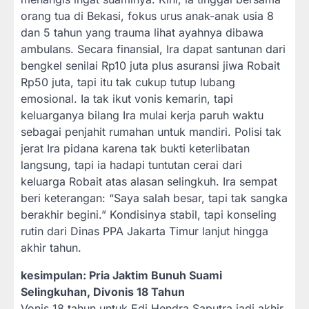
orang tua di Bekasi, fokus urus anak-anak usia 8
dan 5 tahun yang trauma lihat ayahnya dibawa
ambulans. Secara finansial, Ira dapat santunan dari
bengkel senilai Rp10 juta plus asuransi jiwa Robait
Rp50 juta, tapi itu tak cukup tutup lubang
emosional. Ia tak ikut vonis kemarin, tapi
keluarganya bilang Ira mulai kerja paruh waktu
sebagai penjahit rumahan untuk mandiri. Polisi tak
jerat Ira pidana karena tak bukti keterlibatan
langsung, tapi ia hadapi tuntutan cerai dari
keluarga Robait atas alasan selingkuh. Ira sempat
beri keterangan: “Saya salah besar, tapi tak sangka
berakhir begini.” Kondisinya stabil, tapi konseling
rutin dari Dinas PPA Jakarta Timur lanjut hingga
akhir tahun.
kesimpulan: Pria Jaktim Bunuh Suami
Selingkuhan, Divonis 18 Tahun
Vonis 18 tahun untuk Edi Hendra Saputra jadi akhir