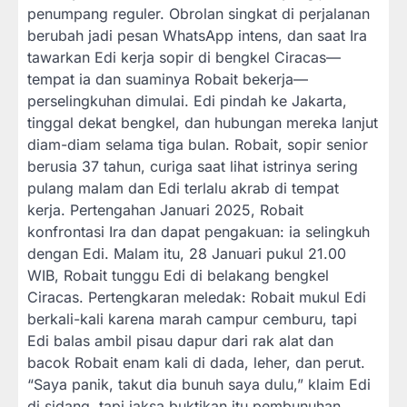
penumpang reguler. Obrolan singkat di perjalanan
berubah jadi pesan WhatsApp intens, dan saat Ira
tawarkan Edi kerja sopir di bengkel Ciracas—
tempat ia dan suaminya Robait bekerja—
perselingkuhan dimulai. Edi pindah ke Jakarta,
tinggal dekat bengkel, dan hubungan mereka lanjut
diam-diam selama tiga bulan. Robait, sopir senior
berusia 37 tahun, curiga saat lihat istrinya sering
pulang malam dan Edi terlalu akrab di tempat
kerja. Pertengahan Januari 2025, Robait
konfrontasi Ira dan dapat pengakuan: ia selingkuh
dengan Edi. Malam itu, 28 Januari pukul 21.00
WIB, Robait tunggu Edi di belakang bengkel
Ciracas. Pertengkaran meledak: Robait mukul Edi
berkali-kali karena marah campur cemburu, tapi
Edi balas ambil pisau dapur dari rak alat dan
bacok Robait enam kali di dada, leher, dan perut.
“Saya panik, takut dia bunuh saya dulu,” klaim Edi
di sidang, tapi jaksa buktikan itu pembunuhan