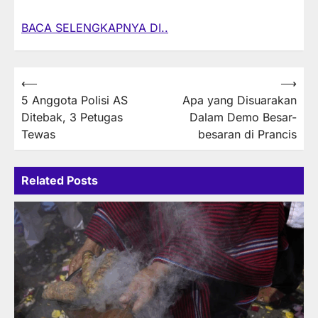
BACA SELENGKAPNYA DI..
Post
⟵
⟶
5 Anggota Polisi AS
Apa yang Disuarakan
navigation
Ditebak, 3 Petugas
Dalam Demo Besar-
Tewas
besaran di Prancis
Related Posts