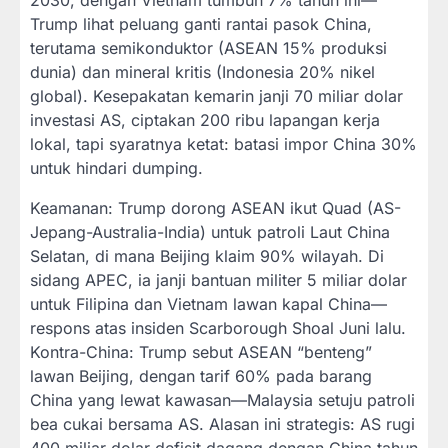
2030, dengan Vietnam tumbuh 7% tahun ini—
Trump lihat peluang ganti rantai pasok China,
terutama semikonduktor (ASEAN 15% produksi
dunia) dan mineral kritis (Indonesia 20% nikel
global). Kesepakatan kemarin janji 70 miliar dolar
investasi AS, ciptakan 200 ribu lapangan kerja
lokal, tapi syaratnya ketat: batasi impor China 30%
untuk hindari dumping.
Keamanan: Trump dorong ASEAN ikut Quad (AS-
Jepang-Australia-India) untuk patroli Laut China
Selatan, di mana Beijing klaim 90% wilayah. Di
sidang APEC, ia janji bantuan militer 5 miliar dolar
untuk Filipina dan Vietnam lawan kapal China—
respons atas insiden Scarborough Shoal Juni lalu.
Kontra-China: Trump sebut ASEAN “benteng”
lawan Beijing, dengan tarif 60% pada barang
China yang lewat kawasan—Malaysia setuju patroli
bea cukai bersama AS. Alasan ini strategis: AS rugi