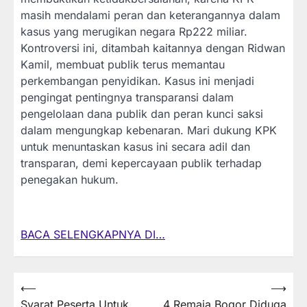
masih mendalami peran dan keterangannya dalam
kasus yang merugikan negara Rp222 miliar.
Kontroversi ini, ditambah kaitannya dengan Ridwan
Kamil, membuat publik terus memantau
perkembangan penyidikan. Kasus ini menjadi
pengingat pentingnya transparansi dalam
pengelolaan dana publik dan peran kunci saksi
dalam mengungkap kebenaran. Mari dukung KPK
untuk menuntaskan kasus ini secara adil dan
transparan, demi kepercayaan publik terhadap
penegakan hukum.
BACA SELENGKAPNYA DI…
Post
⟵
⟶
Syarat Peserta Untuk
4 Remaja Bogor Diduga