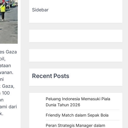
Sidebar
ses Gaza
il,
ataan
wanan.
Recent Posts
ni
k Gaza,
a 100
Peluang Indonesia Memasuki Piala
an
Dunia Tahun 2026
ami dari
k.
Friendly Match dalam Sepak Bola
Peran Strategis Manager dalam