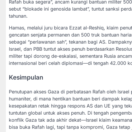
Rafah buka segera”, ancam kurangi bantuan militer 500 
sebut “blokade ini genosida lambat”, tuntut sanksi per
tahunan.
Hamas, melalui juru bicara Ezzat al-Reshiq, klaim penu
gencatan senjata permanen dan 500 truk bantuan harian
sebagai “perlawanan sah”, tekanan bagi AS. Dampaknya
Israel, dan PBB tuntut akses penuh berdasarkan Resolus
militer tapi dorong de-eskalasi, sementara Rusia ancam
internasional beri celah diplomasi—di tengah 42.000 k
Kesimpulan
Penutupan akses Gaza di perbatasan Rafah oleh Israel 
humaniter, di mana hentikan bantuan beri dampak kelap
kesepakatan retak hingga respons AS dan UE yang tekan
tuntutan global untuk akses penuh. Di tengah pengemba
konflik Gaza tak ada akhir dekat—Israel klaim keamana
bisa buka Rafah lagi, tapi tanpa kompromi, Gaza tetap j