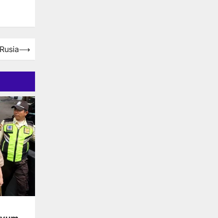
 Rusia
⟶