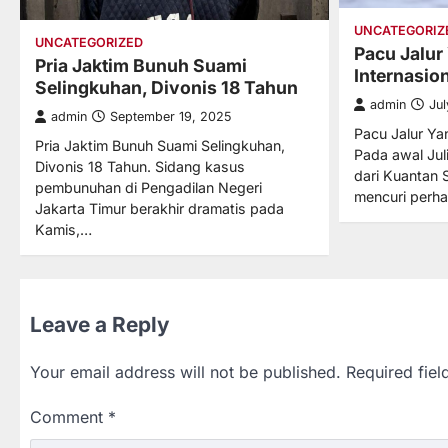
UNCATEGORIZ
UNCATEGORIZED
Pacu Jalur
Pria Jaktim Bunuh Suami
Internasio
Selingkuhan, Divonis 18 Tahun
admin
Ju
admin
September 19, 2025
Pacu Jalur Ya
Pria Jaktim Bunuh Suami Selingkuhan,
Pada awal Juli
Divonis 18 Tahun. Sidang kasus
dari Kuantan S
pembunuhan di Pengadilan Negeri
mencuri perh
Jakarta Timur berakhir dramatis pada
Kamis,…
Leave a Reply
Your email address will not be published.
Required fie
Comment
*