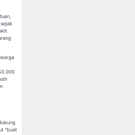
tuan,
 sejak
kit
urang
0 warga
 50.000
asih
im
 dukung
ut “buat