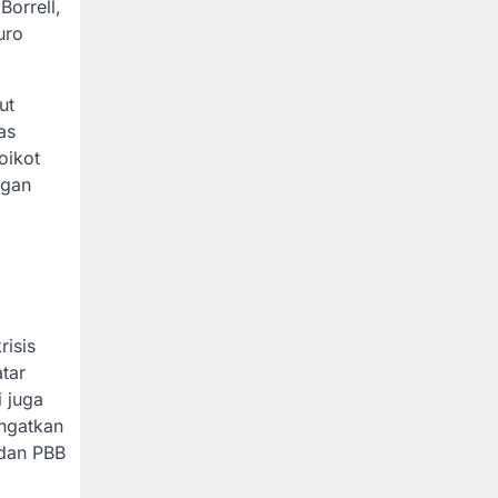
Borrell,
uro
ut
as
oikot
ngan
risis
tar
 juga
ingatkan
 dan PBB