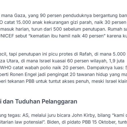
i mana Gaza, yang 90 persen penduduknya bergantung ban
AO catat 15.000 anak kekurangan gizi parah, naik 30 persen
masuk harian, turun dari 500 sebelum penutupan. Rumah sa
NICEF sebut “kematian ibu hamil naik 40 persen” karena k
il, tapi penutupan ini picu protes di Rafah, di mana 5.00
za Utara, di mana Israel kuasai 60 persen wilayah, 1,9 juta
n WHO catat wabah polio naik 20 persen. Dampaknya luas:
eperti Ronen Engel jadi pengingat 20 tawanan hidup yang m
eri tekanan PBB untuk tuntut akses penuh, meski Israel kla
si dan Tuduhan Pelanggaran
ng tegas: AS, melalui juru bicara John Kirby, bilang “kami
arian law potensial”. Biden, di pidato PBB 15 Oktober, tunt