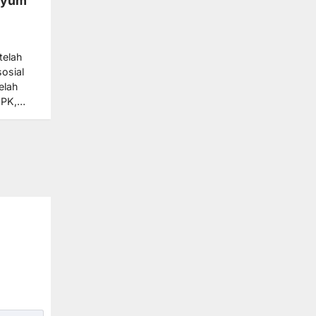
nyum
telah
osial
elah
KPK,…