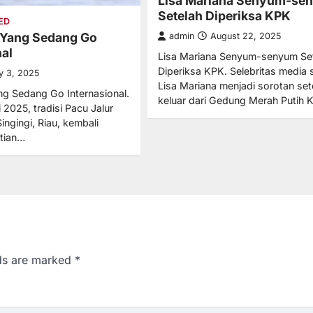
Lisa Mariana Senyum-se
Setelah Diperiksa KPK
ED
 Yang Sedang Go
admin
August 22, 2025
nal
Lisa Mariana Senyum-senyum Se
Diperiksa KPK. Selebritas media s
ly 3, 2025
Lisa Mariana menjadi sorotan set
ng Sedang Go Internasional.
keluar dari Gedung Merah Putih 
 2025, tradisi Pacu Jalur
ingingi, Riau, kembali
atian…
lds are marked
*