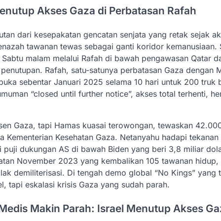
Menutup Akses Gaza di Perbatasan Rafah
tan dari kesepakatan gencatan senjata yang retak sejak ak
enazah tawanan tewas sebagai ganti koridor kemanusiaan. 
da Sabtu malam melalui Rafah di bawah pengawasan Qatar d
u penutupan. Rafah, satu-satunya perbatasan Gaza dengan M
ibuka sebentar Januari 2025 selama 10 hari untuk 200 truk 
man “closed until further notice”, akses total terhenti, he
 persen Gaza, tapi Hamas kuasai terowongan, tewaskan 42.000
data Kementerian Kesehatan Gaza. Netanyahu hadapi tekanan
pi puji dukungan AS di bawah Biden yang beri 3,8 miliar dol
akatan November 2023 yang kembalikan 105 tawanan hidup, 
ak demiliterisasi. Di tengah demo global “No Kings” yang t
el, tapi eskalasi krisis Gaza yang sudah parah.
Medis Makin Parah: Israel Menutup Akses Ga