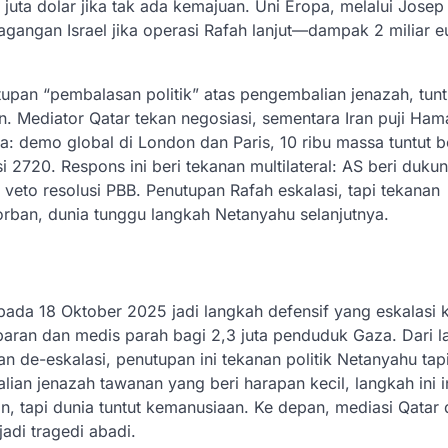
juta dolar jika tak ada kemajuan. Uni Eropa, melalui Josep 
dagangan Israel jika operasi Rafah lanjut—dampak 2 miliar e
tupan “pembalasan politik” atas pengembalian jenazah, tunt
. Mediator Qatar tekan negosiasi, sementara Iran puji Ham
: demo global di London dan Paris, 10 ribu massa tuntut b
i 2720. Respons ini beri tekanan multilateral: AS beri duku
 veto resolusi PBB. Penutupan Rafah eskalasi, tapi tekanan
orban, dunia tunggu langkah Netanyahu selanjutnya.
pada 18 Oktober 2025 jadi langkah defensif yang eskalasi k
aran dan medis parah bagi 2,3 juta penduduk Gaza. Dari la
 de-eskalasi, penutupan ini tekanan politik Netanyahu tapi
lian jenazah tawanan yang beri harapan kecil, langkah ini 
n, tapi dunia tuntut kemanusiaan. Ke depan, mediasi Qatar
adi tragedi abadi.