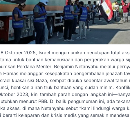
 18 Oktober 2025, Israel mengumumkan penutupan total ak
 utama untuk bantuan kemanusiaan dan pergerakan warga sip
iumumkan Perdana Menteri Benjamin Netanyahu melalui perny
hwa Hamas melanggar kesepakatan pengembalian jenazah ta
srael kuasai sisi Gaza, sempat dibuka sebentar awal tahun i
unci, hentikan aliran truk bantuan yang sudah minim. Konfli
ktober 2023, kini tambah parah dengan langkah ini—hany
butuhkan menurut PBB. Di balik pengumuman ini, ada tekan
k buka akses, di mana Netanyahu sebut “kami lindungi warga k
i berarti kelaparan dan krisis medis yang semakin mendesa