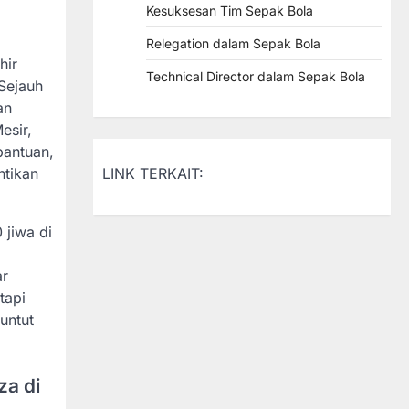
Kesuksesan Tim Sepak Bola
Relegation dalam Sepak Bola
hir
Technical Director dalam Sepak Bola
Sejauh
an
esir,
bantuan,
LINK TERKAIT:
ntikan
 jiwa di
ar
tapi
untut
za di