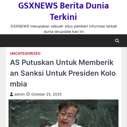
GSXNEWS Berita Dunia
Skip
to
Terkini
content
GSXNEWS merupakan sebuah situs pemberi informasi terkait
dunia terupdate hari ini
UNCATEGORIZED
AS Putuskan Untuk Memberik
an Sanksi Untuk Presiden Kolo
mbia
admin
October 25, 2025