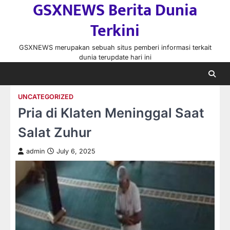
GSXNEWS Berita Dunia
Skip
to
Terkini
content
GSXNEWS merupakan sebuah situs pemberi informasi terkait
dunia terupdate hari ini
UNCATEGORIZED
Pria di Klaten Meninggal Saat
Salat Zuhur
admin
July 6, 2025