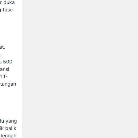
r duka
g fase
at,
,
tu 500
iansi
alf-
ntangan
atu yang
k balik
 tengah