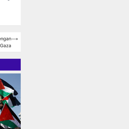
engan
⟶
Gaza