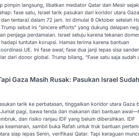
p pimpin langsung, libatkan mediator Qatar dan Mesir sejak
ap: fase satu, Israel tarik pasukan dari koridor utara Gaz
dan tentara) dalam 72 jam. Ini dimulai 9 Oktober setelah 
. Trump sebut ini “sincere efforts” yang dukung delapan ne
an penjaga perdamaian. Israel setuju karena tekanan dome
 hadapi tuntutan korupsi. Hamas terima karena bantuan
rdinasi UE. Ini fase awal; fase dua janji lepas sisa sande
llar dari donor global. Trump bilang, “Fase satu saja sudah
 Tapi Gaza Masih Rusak: Pasukan Israel Suda
asukan tarik ke perbatasan, tinggalkan koridor utara Gaza 
ra Jumat pagi, bawa tenda dan makanan dari bantuan awal—
mbruk, dan risiko ranjau IDF yang belum dibersihkan. IDF
ga keamanan, sambil buka Rafah untuk truk bantuan perta
ara siap lepas Senin, verifikasi Qatar. Tapi keraguan muncu