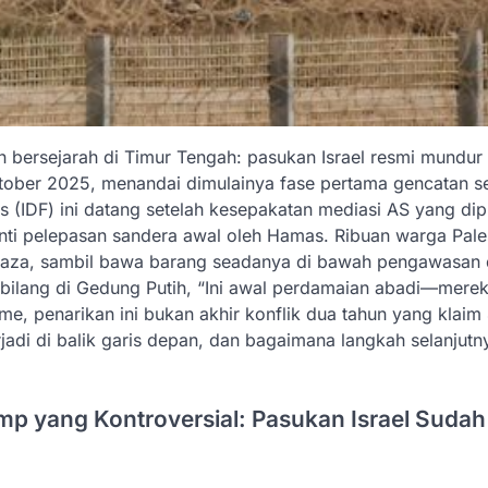
 bersejarah di Timur Tengah: pasukan Israel resmi mundur 
ober 2025, menandai dimulainya fase pertama gencatan se
(IDF) ini datang setelah kesepakatan mediasi AS yang dip
anti pelepasan sandera awal oleh Hamas. Ribuan warga Pale
 Gaza, sambil bawa barang seadanya di bawah pengawasan 
a, bilang di Gedung Putih, “Ini awal perdamaian abadi—mere
me, penarikan ini bukan akhir konflik dua tahun yang klaim 
rjadi di balik garis depan, dan bagaimana langkah selanjutn
mp yang Kontroversial: Pasukan Israel Sudah