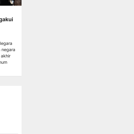
gakui
Negara
 negara
akhir
Umum