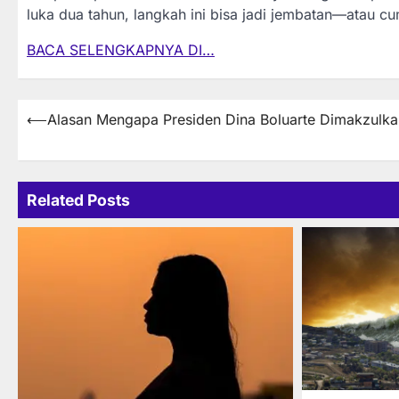
luka dua tahun, langkah ini bisa jadi jembatan—atau c
BACA SELENGKAPNYA DI…
Post
⟵
Alasan Mengapa Presiden Dina Boluarte Dimakzulka
navigation
Related Posts