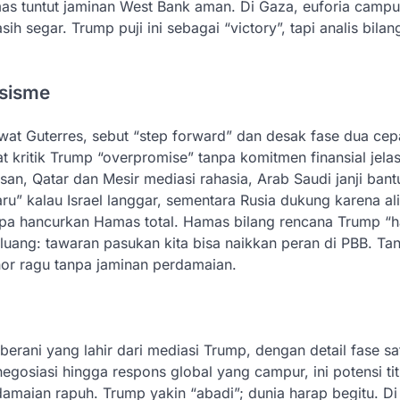
as tuntut jaminan West Bank aman. Di Gaza, euforia campu
segar. Trump puji ini sebagai “victory”, tapi analis bilan
isisme
at Guterres, sebut “step forward” dan desak fase dua cep
 kritik Trump “overpromise” tanpa komitmen finansial jelas
n, Qatar dan Mesir mediasi rahasia, Arab Saudi janji ban
 baru” kalau Israel langgar, sementara Rusia dukung karena al
 tanpa hancurkan Hamas total. Hamas bilang rencana Trump “h
 peluang: tawaran pasukan kita bisa naikkan peran di PBB. Ta
donor ragu tanpa jaminan perdamaian.
erani yang lahir dari mediasi Trump, dengan detail fase s
osiasi hingga respons global yang campur, ini potensi titi
maian rapuh. Trump yakin “abadi”; dunia harap begitu. Di