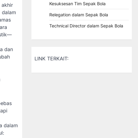
Kesuksesan Tim Sepak Bola
 akhir
a dalam
Relegation dalam Sepak Bola
Hamas
Technical Director dalam Sepak Bola
gara
stik—
ra dan
 ubah
LINK TERKAIT:
h
bebas
tapi
ma dalam
l: