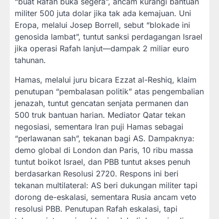
“buat Rafah buka segera”, ancam kurangi bantuan
militer 500 juta dolar jika tak ada kemajuan. Uni
Eropa, melalui Josep Borrell, sebut “blokade ini
genosida lambat”, tuntut sanksi perdagangan Israel
jika operasi Rafah lanjut—dampak 2 miliar euro
tahunan.
Hamas, melalui juru bicara Ezzat al-Reshiq, klaim
penutupan “pembalasan politik” atas pengembalian
jenazah, tuntut gencatan senjata permanen dan
500 truk bantuan harian. Mediator Qatar tekan
negosiasi, sementara Iran puji Hamas sebagai
“perlawanan sah”, tekanan bagi AS. Dampaknya:
demo global di London dan Paris, 10 ribu massa
tuntut boikot Israel, dan PBB tuntut akses penuh
berdasarkan Resolusi 2720. Respons ini beri
tekanan multilateral: AS beri dukungan militer tapi
dorong de-eskalasi, sementara Rusia ancam veto
resolusi PBB. Penutupan Rafah eskalasi, tapi