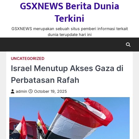
GSXNEWS Berita Dunia
Skip
to
Terkini
content
GSXNEWS merupakan sebuah situs pemberi informasi terkait
dunia terupdate hari ini
UNCATEGORIZED
Israel Menutup Akses Gaza di
Perbatasan Rafah
admin
October 19, 2025