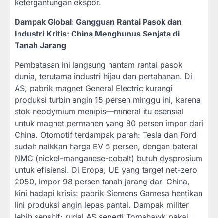
ketergantungan ekspor.
Dampak Global: Gangguan Rantai Pasok dan
Industri Kritis: China Menghunus Senjata di
Tanah Jarang
Pembatasan ini langsung hantam rantai pasok
dunia, terutama industri hijau dan pertahanan. Di
AS, pabrik magnet General Electric kurangi
produksi turbin angin 15 persen minggu ini, karena
stok neodymium menipis—mineral itu esensial
untuk magnet permanen yang 80 persen impor dari
China. Otomotif terdampak parah: Tesla dan Ford
sudah naikkan harga EV 5 persen, dengan baterai
NMC (nickel-manganese-cobalt) butuh dysprosium
untuk efisiensi. Di Eropa, UE yang target net-zero
2050, impor 98 persen tanah jarang dari China,
kini hadapi krisis: pabrik Siemens Gamesa hentikan
lini produksi angin lepas pantai. Dampak militer
lebih sensitif: rudal AS seperti Tomahawk pakai