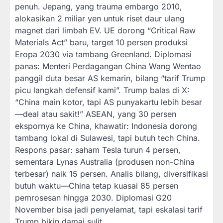
penuh. Jepang, yang trauma embargo 2010,
alokasikan 2 miliar yen untuk riset daur ulang
magnet dari limbah EV. UE dorong “Critical Raw
Materials Act” baru, target 10 persen produksi
Eropa 2030 via tambang Greenland. Diplomasi
panas: Menteri Perdagangan China Wang Wentao
panggil duta besar AS kemarin, bilang “tarif Trump
picu langkah defensif kami”. Trump balas di X:
“China main kotor, tapi AS punyakartu lebih besar
—deal atau sakit!” ASEAN, yang 30 persen
ekspornya ke China, khawatir: Indonesia dorong
tambang lokal di Sulawesi, tapi butuh tech China.
Respons pasar: saham Tesla turun 4 persen,
sementara Lynas Australia (produsen non-China
terbesar) naik 15 persen. Analis bilang, diversifikasi
butuh waktu—China tetap kuasai 85 persen
pemrosesan hingga 2030. Diplomasi G20
November bisa jadi penyelamat, tapi eskalasi tarif
Trump bikin damai sulit.