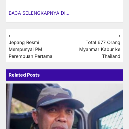
BACA SELENGKAPNYA DI…
Post
⟵
⟶
Jepang Resmi
Total 677 Orang
navigation
Mempunyai PM
Myanmar Kabur ke
Perempuan Pertama
Thailand
Related Posts