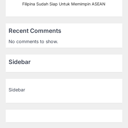
Filipina Sudah Siap Untuk Memimpin ASEAN
Recent Comments
No comments to show.
Sidebar
Sidebar