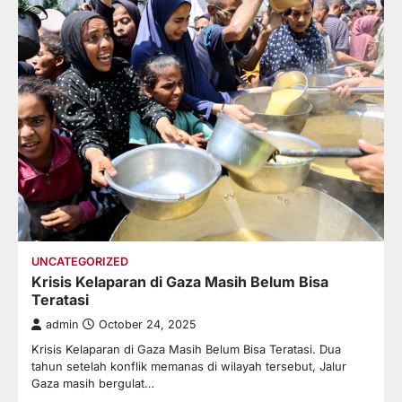
UNCATEGORIZED
Krisis Kelaparan di Gaza Masih Belum Bisa
Teratasi
admin
October 24, 2025
Krisis Kelaparan di Gaza Masih Belum Bisa Teratasi. Dua
tahun setelah konflik memanas di wilayah tersebut, Jalur
Gaza masih bergulat…