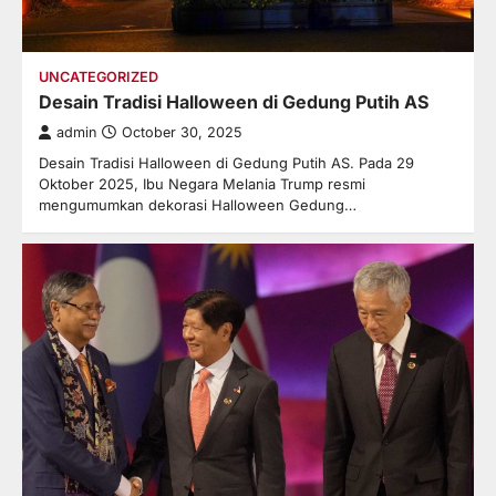
UNCATEGORIZED
Desain Tradisi Halloween di Gedung Putih AS
admin
October 30, 2025
Desain Tradisi Halloween di Gedung Putih AS. Pada 29
Oktober 2025, Ibu Negara Melania Trump resmi
mengumumkan dekorasi Halloween Gedung…