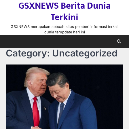
GSXNEWS Berita Dunia
Skip
to
Terkini
content
GSXNEWS merupakan sebuah situs pemberi informasi terkait
dunia terupdate hari ini
Category:
Uncategorized