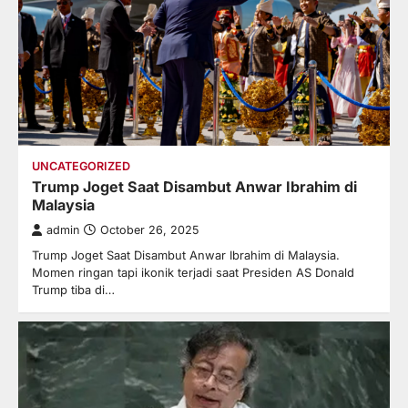
UNCATEGORIZED
Trump Joget Saat Disambut Anwar Ibrahim di
Malaysia
admin
October 26, 2025
Trump Joget Saat Disambut Anwar Ibrahim di Malaysia.
Momen ringan tapi ikonik terjadi saat Presiden AS Donald
Trump tiba di…