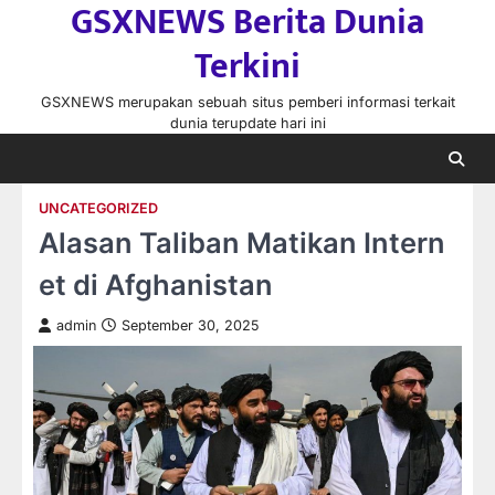
GSXNEWS Berita Dunia
Skip
to
Terkini
content
GSXNEWS merupakan sebuah situs pemberi informasi terkait
dunia terupdate hari ini
UNCATEGORIZED
Alasan Taliban Matikan Intern
et di Afghanistan
admin
September 30, 2025