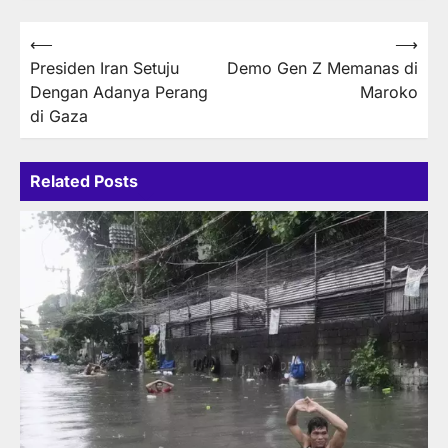
Post
⟵
⟶
Presiden Iran Setuju
Demo Gen Z Memanas di
navigation
Dengan Adanya Perang
Maroko
di Gaza
Related Posts