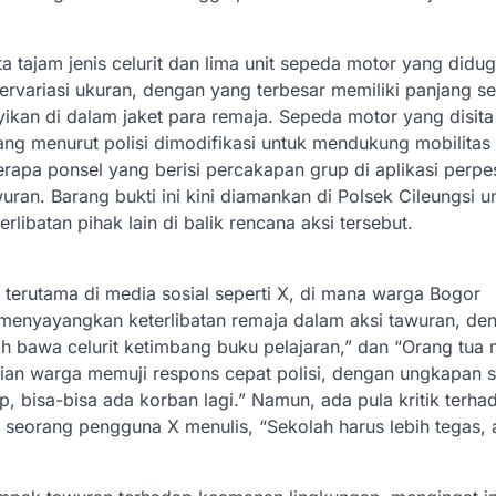
a tajam jenis celurit dan lima unit sepeda motor yang didu
bervariasi ukuran, dengan yang terbesar memiliki panjang se
kan di dalam jaket para remaja. Sepeda motor yang disita 
g menurut polisi dimodifikasi untuk mendukung mobilitas
erapa ponsel yang berisi percakapan grup di aplikasi perpe
ran. Barang bukti ini kini diamankan di Polsek Cileungsi u
libatan pihak lain di balik rencana aksi tersebut.
 terutama di media sosial seperti X, di mana warga Bogor
menyayangkan keterlibatan remaja dalam aksi tawuran, de
ih bawa celurit ketimbang buku pelajaran,” dan “Orang tua
n warga memuji respons cepat polisi, dengan ungkapan se
p, bisa-bisa ada korban lagi.” Namun, ada pula kritik terha
eorang pengguna X menulis, “Sekolah harus lebih tegas, a