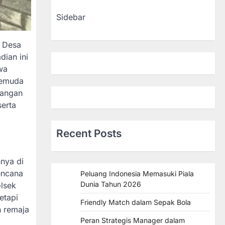
Sidebar
i Desa
ian ini
wa
pemuda
tangan
serta
Recent Posts
nya di
encana
Peluang Indonesia Memasuki Piala
Dunia Tahun 2026
olsek
etapi
Friendly Match dalam Sepak Bola
n remaja
Peran Strategis Manager dalam