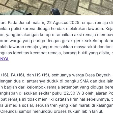
an. Pada Jumat malam, 22 Agustus 2025, empat remaja d
kan polisi karena diduga hendak melakukan tawuran. Kejad
gor, yang belakangan kerap diramaikan aksi remaja memba
laporan warga yang curiga dengan gerak-gerik sekelompok 
asalah tawuran remaja yang meresahkan masyarakat dan tan
gulas identitas keempat remaja, barang bukti yang disita, 
NNYA
 (16), FA (16), dan HS (15), semuanya warga Desa Dayeuh,
 dengan dua di antaranya duduk di bangku SMA dan dua lain
an bagian dari kelompok remaja setempat yang diduga ber
ngkapan dilakukan sekitar pukul 22.30 WIB oleh jajaran P
at remaja ini tidak memiliki catatan kriminal sebelumnya, t
alui media sosial, sebuah tren yang kian marak di kalanga
 Cileungsi sambil menunggu proses hukum lebih lanjut.