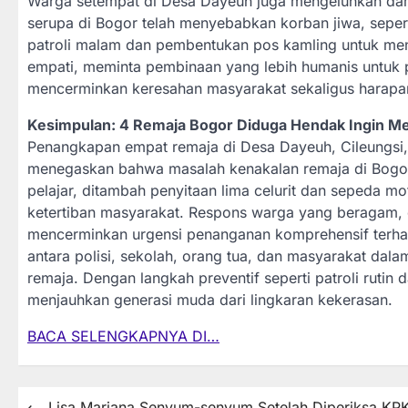
Warga setempat di Desa Dayeuh juga mengeluhkan dam
serupa di Bogor telah menyebabkan korban jiwa, sepe
patroli malam dan pembentukan pos kamling untuk men
empati, meminta pembinaan yang lebih humanis untuk pa
mencerminkan keresahan masyarakat sekaligus harapan
Kesimpulan: 4 Remaja Bogor Diduga Hendak Ingin M
Penangkapan empat remaja di Desa Dayeuh, Cileungsi
menegaskan bahwa masalah kenakalan remaja di Bogor m
pelajar, ditambah penyitaan lima celurit dan sepeda 
ketertiban masyarakat. Respons warga yang beragam, da
mencerminkan urgensi penanganan komprehensif terhad
antara polisi, sekolah, orang tua, dan masyarakat da
remaja. Dengan langkah preventif seperti patroli rutin
menjauhkan generasi muda dari lingkaran kekerasan.
BACA SELENGKAPNYA DI…
⟵
Lisa Mariana Senyum-senyum Setelah Diperiksa KP