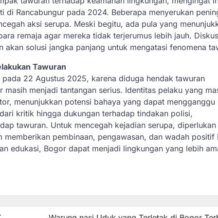
pak tawuran terhadap keamanan lingkungan, mengingat i
rti di Rancabungur pada 2024. Beberapa menyerukan penin
cegah aksi serupa. Meski begitu, ada pula yang menunjuk
ra remaja agar mereka tidak terjerumus lebih jauh. Diskusi
 akan solusi jangka panjang untuk mengatasi fenomena ta
elakukan Tawuran
, pada 22 Agustus 2025, karena diduga hendak tawuran
asih menjadi tantangan serius. Identitas pelaku yang ma
motor, menunjukkan potensi bahaya yang dapat mengganggu
ri kritik hingga dukungan terhadap tindakan polisi,
ap tawuran. Untuk mencegah kejadian serupa, diperlukan 
lam memberikan pembinaan, pengawasan, dan wadah positif 
 dan edukasi, Bogor dapat menjadi lingkungan yang lebih am
K
Warung nasi Uduk yang Terletak di Bogor Ter