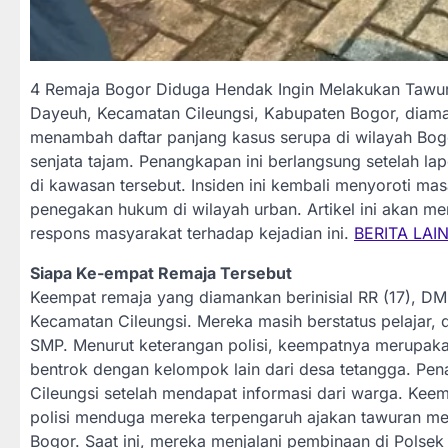
4 Remaja Bogor Diduga Hendak Ingin Melakukan Tawur
Dayeuh, Kecamatan Cileungsi, Kabupaten Bogor, diaman
menambah daftar panjang kasus serupa di wilayah Bo
senjata tajam. Penangkapan ini berlangsung setelah 
di kawasan tersebut. Insiden ini kembali menyoroti m
penegakan hukum di wilayah urban. Artikel ini akan men
respons masyarakat terhadap kejadian ini.
BERITA LAI
Siapa Ke-empat Remaja Tersebut
Keempat remaja yang diamankan berinisial RR (17), DM
Kecamatan Cileungsi. Mereka masih berstatus pelajar,
SMP. Menurut keterangan polisi, keempatnya merupak
bentrok dengan kelompok lain dari desa tetangga. Pena
Cileungsi setelah mendapat informasi dari warga. Keemp
polisi menduga mereka terpengaruh ajakan tawuran mel
Bogor. Saat ini, mereka menjalani pembinaan di Polsek