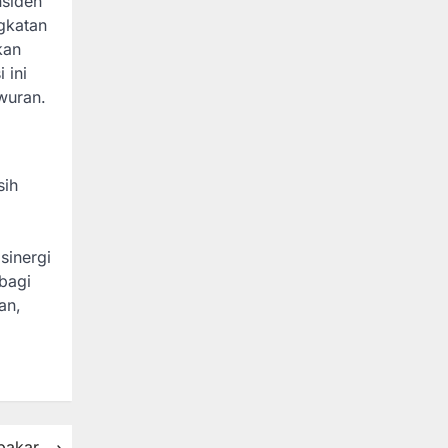
nsiden
gkatan
kan
 ini
wuran.
sih
sinergi
bagi
an,
bakar
⟶