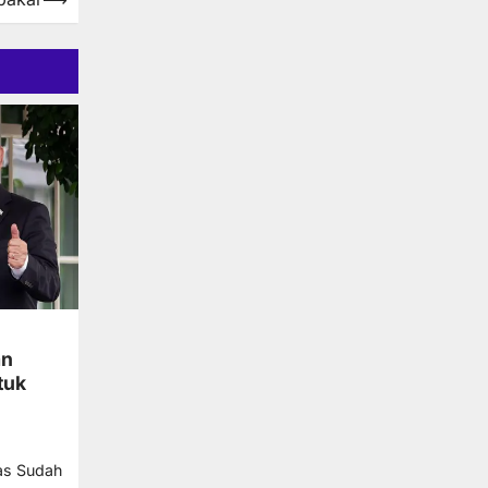
an
tuk
as Sudah